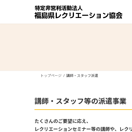
コ
ナ
ン
ビ
テ
ゲ
ン
ー
ツ
シ
へ
ョ
ス
ン
キ
に
ッ
移
プ
動
トップページ
講師・スタッフ派遣
講師・スタッフ等の派遣事業
たくさんのご要望に応え、
レクリエーションセミナー等の講師や、レク