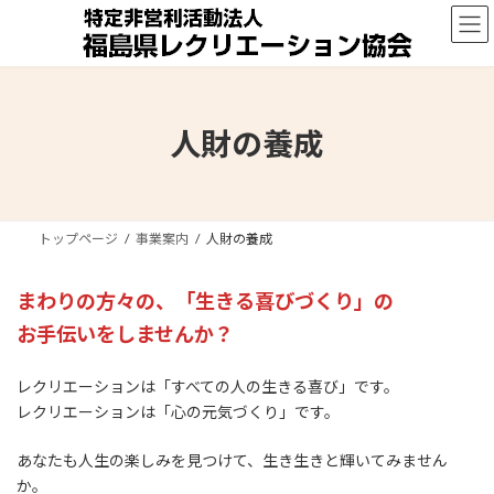
コ
ナ
ン
ビ
テ
ゲ
ン
ー
ツ
シ
へ
ョ
人財の養成
ス
ン
キ
に
ッ
移
プ
動
トップページ
事業案内
人財の養成
まわりの方々の、「生きる喜びづくり」の
お手伝いをしませんか？
レクリエーションは「すべての人の生きる喜び」です。
レクリエーションは「心の元気づくり」です。
あなたも人生の楽しみを見つけて、生き生きと輝いてみません
か。