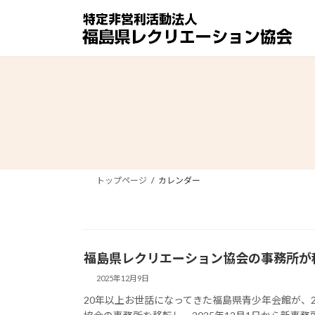
コ
ナ
ン
ビ
テ
ゲ
ン
ー
ツ
シ
へ
ョ
ス
ン
キ
に
ッ
移
プ
動
トップページ
カレンダー
福島県レクリエーション協会の事務所が
2025年12月9日
20年以上お世話になってきた福島県青少年会館が、